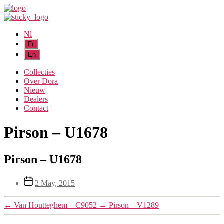
Nl
Collecties
Over Dora
Nieuw
Dealers
Contact
Pirson – U1678
Pirson – U1678
Post
2 May, 2015
date
←
Van Houtteghem – C9052
→
Pirson – V1289