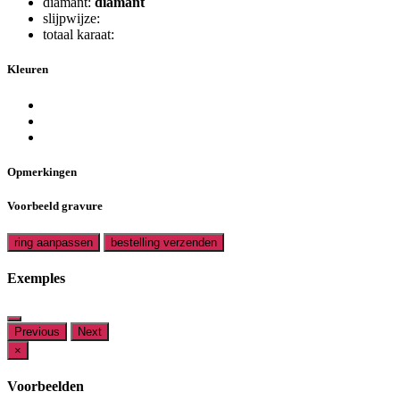
diamant:
diamant
slijpwijze:
totaal karaat:
Kleuren
Opmerkingen
Voorbeeld gravure
ring aanpassen
bestelling verzenden
Exemples
Previous
Next
×
Voorbeelden