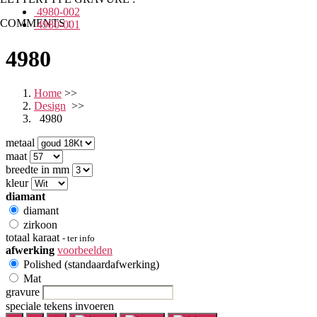
4980-002
COMMENTS :
4980-001
4980
Home
>>
Design
>>
4980
metaal
maat
breedte in mm
kleur
diamant
diamant
zirkoon
totaal karaat
- ter info
afwerking
voorbeelden
Polished (standaardafwerking)
Mat
gravure
speciale tekens invoeren