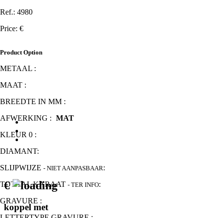
Ref.: 4980
Price: €
Nl
Product Option
METAAL :
Collecties
Over Dora
MAAT :
Nieuw
Dealers
BREEDTE IN MM :
Contact
AFWERKING :
MAT
KLEUR 0 :
DIAMANT:
SLIJPWIJZE
:
- NIET AANPASBAAR
€
TOTAAL KARAAT
:
- TER INFO
GRAVURE :
koppel met
LETTERTYPE GRAVURE :